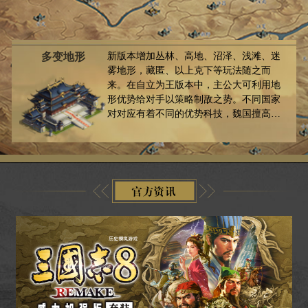
新版本增加丛林、高地、沼泽、浅滩、迷
多变地形
雾地形，藏匿、以上克下等玩法随之而
来。在自立为王版本中，主公大可利用地
形优势给对手以策略制敌之势。不同国家
对对应有着不同的优势科技，魏国擅高
地、吴国利浅滩、蜀国用沼泽，主公快用
新地貌发动奇袭，克敌制胜吧！