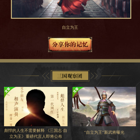
自立为王
彪悍的人生不需要解释 《三国志·自
“自立为王”新武将曝光
立为王》重磅代言人即将公布